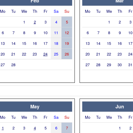
Feb
Mar
Mo
Tu
We
Th
Fr
Sa
Su
Mo
Tu
We
Th
Fr
1
2
3
4
5
1
2
3
6
7
8
9
10
11
12
6
7
8
9
10
13
14
15
16
17
18
19
13
14
15
16
17
20
21
22
23
24
25
26
20
21
22
23
24
27
28
27
28
29
30
31
May
Jun
Mo
Tu
We
Th
Fr
Sa
Su
Mo
Tu
We
Th
Fr
1
2
3
4
5
6
7
1
2