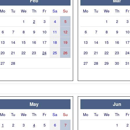
Feb
Mar
Mo
Tu
We
Th
Fr
Sa
Su
Mo
Tu
We
Th
Fr
1
2
3
4
5
1
2
3
6
7
8
9
10
11
12
6
7
8
9
10
13
14
15
16
17
18
19
13
14
15
16
17
20
21
22
23
24
25
26
20
21
22
23
24
27
28
27
28
29
30
31
May
Jun
Mo
Tu
We
Th
Fr
Sa
Su
Mo
Tu
We
Th
Fr
1
2
3
4
5
6
7
1
2