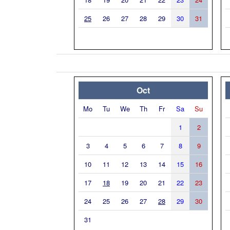
25
26
27
28
29
30
31
Oct
Mo
Tu
We
Th
Fr
Sa
Su
1
2
3
4
5
6
7
8
9
10
11
12
13
14
15
16
17
18
19
20
21
22
23
24
25
26
27
28
29
30
31